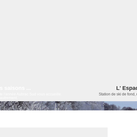
s saisons ...
L' Espa
e l'année Aubrac Sud vous accueille.
Station de ski de fond, 
autrement.