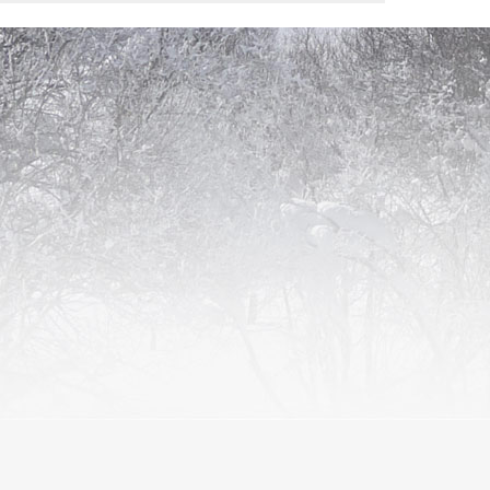
s saisons ...
L' Espa
e l'année Aubrac Sud vous accueille.
Station de ski de fond, 
autrement.