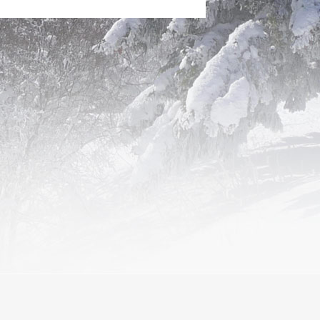
ce Aubrac Sud
raquettes et luges. Salle hors sac