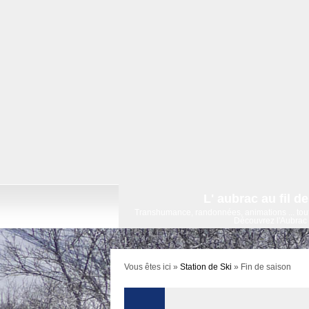
L' aubrac au fil de
Transhumance, randonnées, animations ... tout
Découvrez l'Aubrac 
Vous êtes ici »
Station de Ski
»
Fin de saison