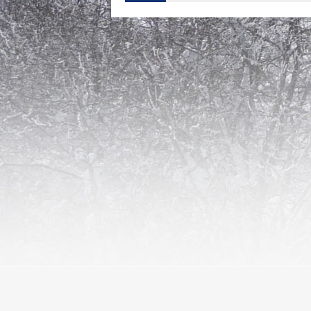
L' aubrac au fil de
Transhumance, randonnées, animations ... tout
Découvrez l'Aubrac 