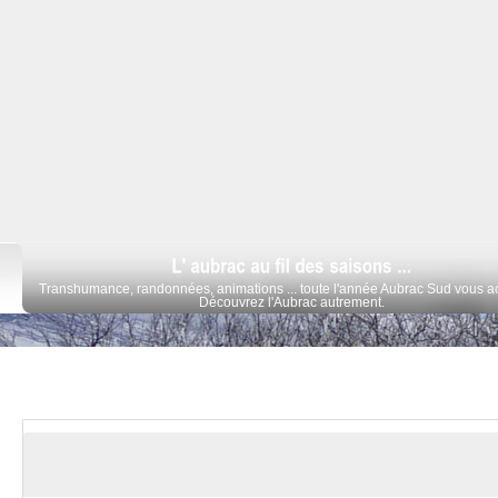
Transhumance, randonnées, animations ... toute l'année Aubrac Sud vous ac
Découvrez l'Aubrac autrement.