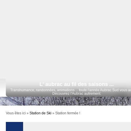
L' aubrac au fil des saisons ...
Transhumance, randonnées, animations ... toute l'année Aubrac Sud vous ac
Découvrez l'Aubrac autrement.
Vous êtes ici »
Station de Ski
»
Station fermée !