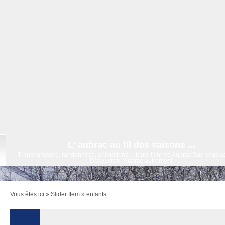
L' aubrac au fil des saisons ...
Transhumance, randonnées, animations ... toute l'année Aubrac Sud vous ac
Découvrez l'Aubrac autrement.
Vous êtes ici »
Slider Item
»
enfants