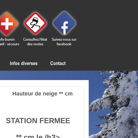
Hauteur de neige ** cm
STATION FERMEE
** cm le /h3>