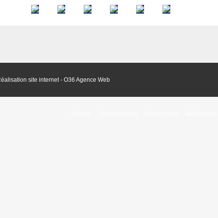
éalisation site internet - O36 Agence Web
Accueil
Transhumance
Randonnées
Manifestati