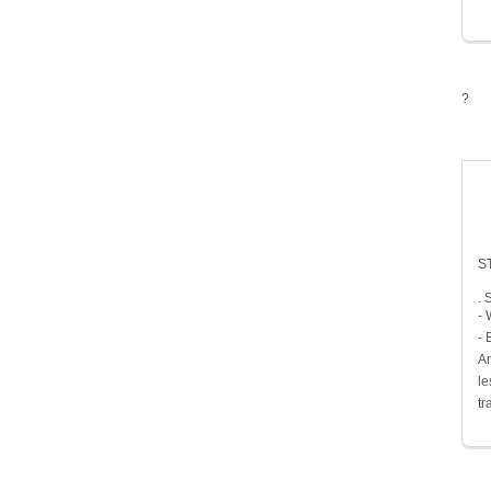
?
S
. 
- 
- 
Am
le
tr