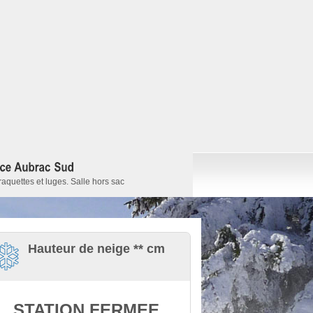
raquettes et luges. Salle hors sac
Hauteur de neige ** cm
STATION FERMEE