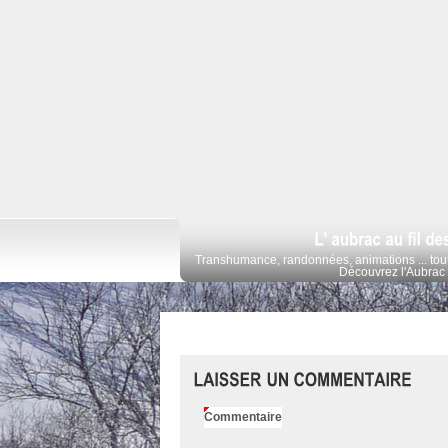
Transhumance, randonnées, animations ... tout
Découvrez l'Aubrac 
Commentaire