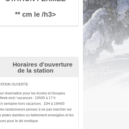
** cm le /h3>
Horaires d'ouverture
de la station
TATION OUVERTE
raquettes et luges. Salle hors sac
Sur réservation pour les écoles et Groupes
Week-end / vacances : 10h00 à 17 h
En semaine hors vacances : 10H à 16H00
is randonneurs pensez à ne pas marcher sur
s pistes damées ou faiblement enneigées et les
aces pour le ski nordique