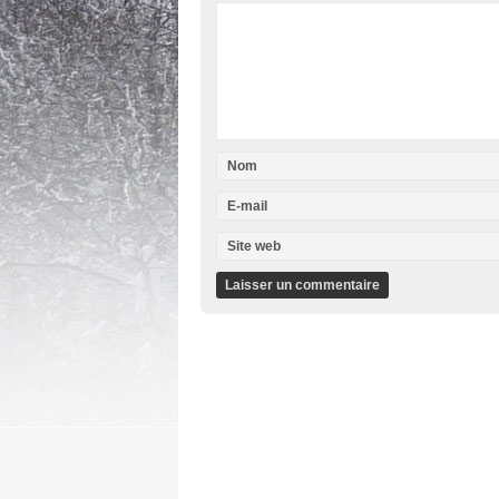
Nom
E-mail
Site web
Transhumance, randonnées, animations ... tout
Découvrez l'Aubrac 